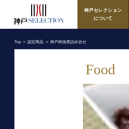
神戸肉佃煮詰め合せ／本神戸
神戸セレクション
について
Top
認定商品
神戸肉佃煮詰め合せ
Food