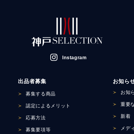
Instagram
出品者募集
お知ら
お知
募集する商品
重要
認定による
メリット
新着
応募方法
メデ
募集要項等