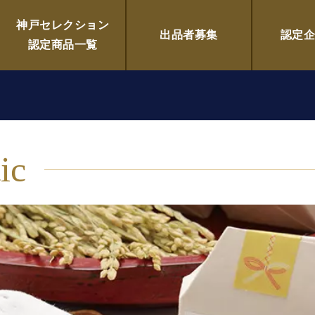
社 美人ぬか本舗
神戸セレクション
出品者募集
認定
認定商品一覧
ic