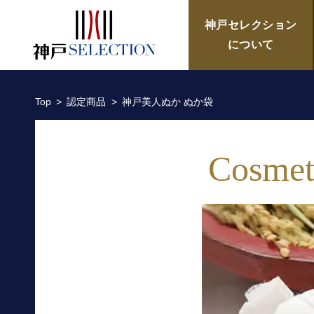
神戸美人ぬか ぬか袋／株式会
神戸セレクション
について
Top
認定商品
神戸美人ぬか ぬか袋
Cosmet