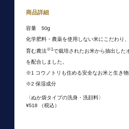
商品詳細
容量 50g
化学肥料・農薬を使用しない米にこだわり
※1
育む農法
で栽培されたお米から抽出した
を配合しました。
※1 コウノトリも住める安全なお米と生き
※2 保湿成分
〈ぬか袋タイプの洗身・洗顔料〉
¥518 （税込）