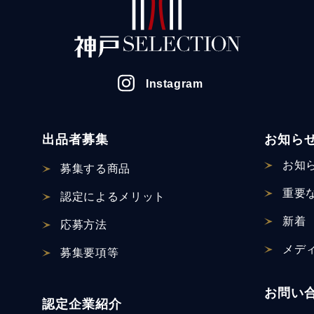
Instagram
出品者募集
お知ら
お知
募集する商品
重要
認定による
メリット
新着
応募方法
メデ
募集要項等
お問い
認定企業紹介