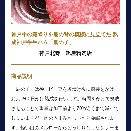
神戸牛の霜降りを鹿の背の模様に見立てた 熟
成神戸牛生ハム「鹿の子」
神戸北野 旭屋精肉店
商品説明
「鹿の子」は神戸ビーフを塩漬け後に燻製をかけ、
およそ60日かけ熟成を行います。時間をかけて熟成
させることで重量は加工前より70%近くまで減って
しまいますが、肉のうまみがしっかり凝縮されま
す。軽い目のメルローからどっしりとしたシラーま