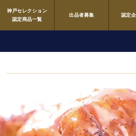
立て～／Remercier（ルメ
神戸セレクション
出品者募集
認定
認定商品一覧