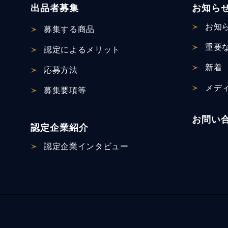
出品者募集
お知ら
お知
募集する商品
重要
認定による
メリット
新着
応募方法
メデ
募集要項等
お問い
認定企業紹介
認定企業
インタビュー