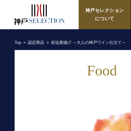
岩塩唐揚げ ～大人の神戸ワイン仕
神戸セレクション
について
Top
認定商品
岩塩唐揚げ ～大人の神戸ワイン仕立て～
Food