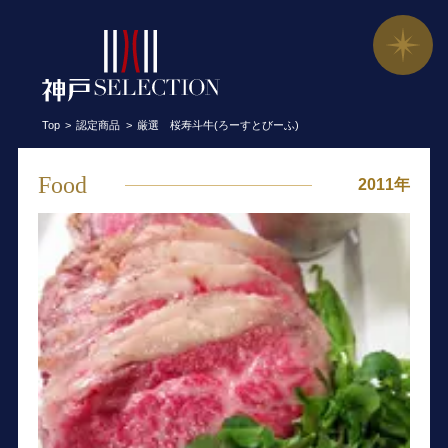
厳選 桜寿斗牛(ろーすとびーふ)／但馬
Top
認定商品
厳選 桜寿斗牛(ろーすとびーふ)
Food
2011年