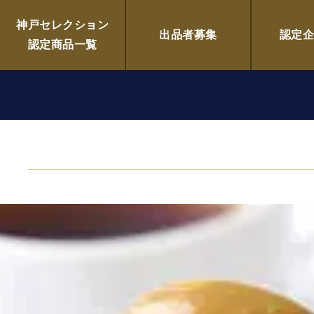
子sパトリー
神戸セレクション
出品者募集
認定
認定商品一覧