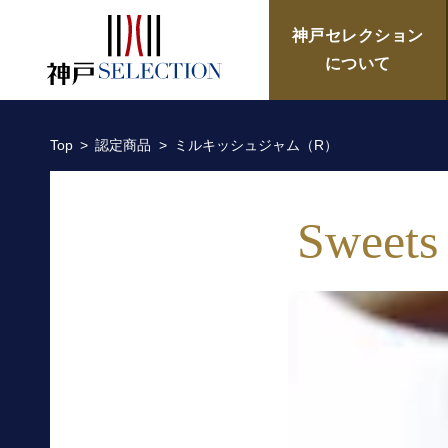
ミルキッシュジャム（R）／菓
神戸セレクション
について
Top
認定商品
ミルキッシュジャム（R）
Sweets