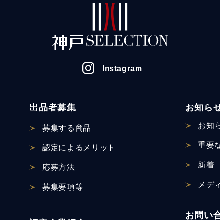
Instagram
出品者募集
お知ら
お知
募集する商品
重要
認定による
メリット
新着
応募方法
メデ
募集要項等
お問い