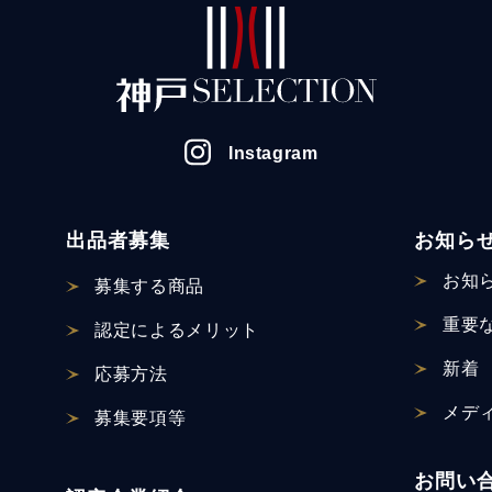
Instagram
出品者募集
お知ら
お知
募集する商品
重要
認定による
メリット
新着
応募方法
メデ
募集要項等
お問い