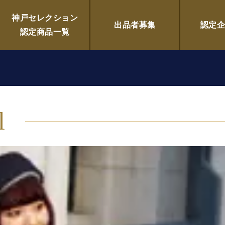
YON PLUS(イチヨンプラス)
神戸セレクション
出品者募集
認定
認定商品一覧
l