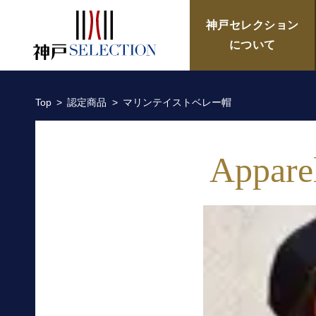
マリンテイストベレー帽／ICHI
神戸セレクション
について
Top
認定商品
マリンテイストベレー帽
Appare