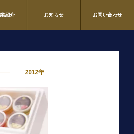
～Duetto～／ハートス フード ク
企業紹介
お知らせ
お問い合わせ
2012年