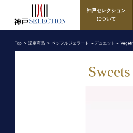
ベジフルジェラート ～デュエット～ 
神戸セレクション
について
Top
認定商品
ベジフルジェラート ～デュエット～ Vegefru.
Sweets