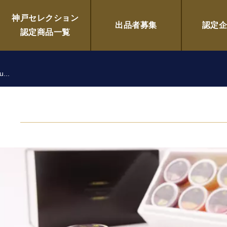
Vegefruits Gelato 
神戸セレクション
出品者募集
認定
認定商品一覧
..