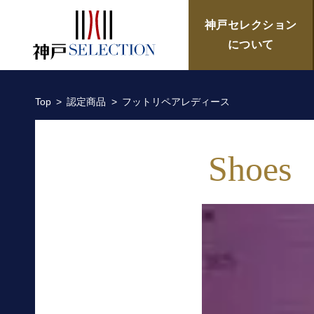
フットリペアレディース／フ
神戸セレクション
について
Top
認定商品
フットリペアレディース
Shoes