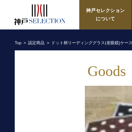
ドット柄リーディンググラス(
神戸セレクション
について
Top
認定商品
ドット柄リーディンググラス(老眼鏡)ケース＆
Goods