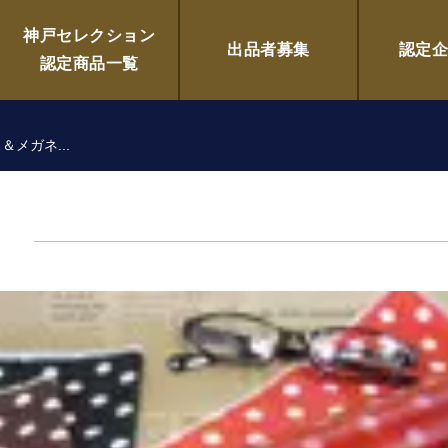
老眼鏡)ケース＆メガネ拭き3
神戸セレクション
出品者募集
認定
認定商品一覧
メガネ...