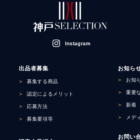
Instagram
出品者募集
お知ら
お知
募集する商品
重要
認定による
メリット
新着
応募方法
メデ
募集要項等
お問い