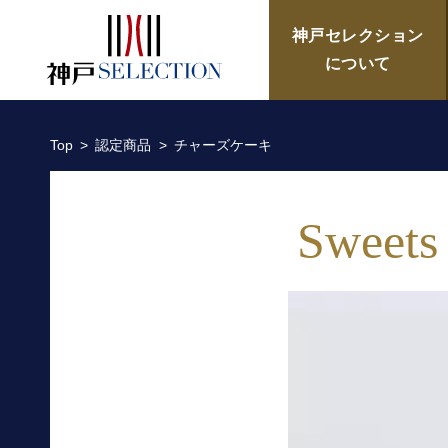
チャーズケーキ／霧の森菓子
神戸セレクション
について
Top
認定商品
チャーズケーキ
Sweets