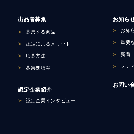
出品者募集
お知ら
お知
募集する商品
重要
認定による
メリット
新着
応募方法
メデ
募集要項等
お問い
認定企業紹介
認定企業
インタビュー